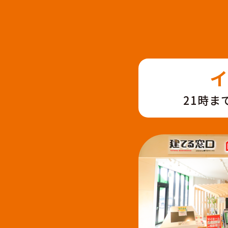
イ
21時ま