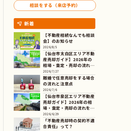
相談をする（来店予約）
新着
【不動産相続なんでも相談
会】のお知らせ
2026/8/5
【仙台市太白区エリア不動
産売却ガイド】2026年の
相場・査定・売却の流れを
解説
2026/7/27
離婚で任意売却をする場合
の流れと注意点
2026/7/6
【仙台市泉区エリア不動産
売却ガイド】2026年の相
場・査定・売却の流れを解
説
2026/6/29
「不動産売却時の契約不適
合責任」って？