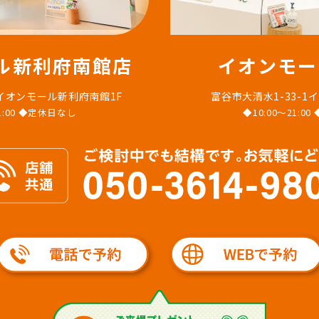
ル新利府南館店
イオンモー
 イオンモール新利府南館1F
富谷市大清水1-33-1
21:00 ◆定休日なし
◆10:00〜21:0