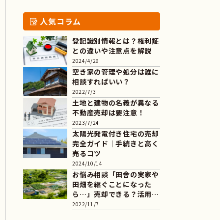
人気コラム
登記識別情報とは？権利証
との違いや注意点を解説
2024/4/29
空き家の管理や処分は誰に
相談すればいい？
2022/7/3
土地と建物の名義が異なる
不動産売却は要注意！
2023/7/24
太陽光発電付き住宅の売却
完全ガイド｜手続きと高く
売るコツ
2024/10/14
お悩み相談「田舎の実家や
田畑を継ぐことになった
ら…」売却できる？活用
で...
2022/11/7