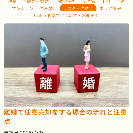
税金
手続き・契約
不動産会社
空き家
土地
戸建
マンション
住み替え
リスク・注意点
エリア情報
いえうる窓口について・お知らせ
離婚で任意売却をする場合の流れと注意
点
更新日 2026/7/23